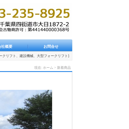
定
|
お気に入り
|
简体中文
|
English
|
繁体中文
会社概要
お問合せ
リフト、建設機械、大型フォークリフト買取販売会社です。
現在:
ホーム
>
新着商品