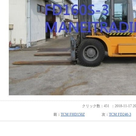
クリック数：
451
：2018-11-17 20
前：
TCM FHD150Z
次：
TCM FD240-3