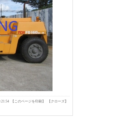
:21:54 【
このページを印刷
】 【
クローズ
】